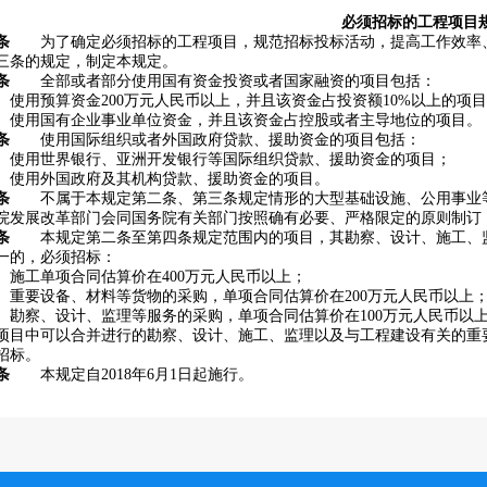
必须招标的工程项目
条
为了确定必须招标的工程项目，规范招标投标活动，提高工作效率、
三条的规定，制定本规定。
条
全部或者部分使用国有资金投资或者国家融资的项目包括：
用预算资金200万元人民币以上，并且该资金占投资额10%以上的项
用国有企业事业单位资金，并且该资金占控股或者主导地位的项目。
条
使用国际组织或者外国政府贷款、援助资金的项目包括：
用世界银行、亚洲开发银行等国际组织贷款、援助资金的项目；
用外国政府及其机构贷款、援助资金的项目。
条
不属于本规定第二条、第三条规定情形的大型基础设施、公用事业等
院发展改革部门会同国务院有关部门按照确有必要、严格限定的原则制订
条
本规定第二条至第四条规定范围内的项目，其勘察、设计、施工、监
一的，必须招标：
工单项合同估算价在400万元人民币以上；
要设备、材料等货物的采购，单项合同估算价在200万元人民币以上
察、设计、监理等服务的采购，单项合同估算价在100万元人民币以
中可以合并进行的勘察、设计、施工、监理以及与工程建设有关的重要
招标。
条
本规定自2018年6月1日起施行。