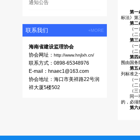
通知公告
第一
标法》第
第二
（一）使
联系我们
+MORE
（二）使
第三
（一）使
海南省建设监理协会
（二）使
协会网址：
http://www.hnjlxh.cn/
第四
联系方式：0898-65348976
围由国务
第五
E-mail：hnaec1@163.com
列标准之
协会地址：海口市美祥路22号润
（一）施
（二）重
祥大厦5楼502
（三）勘
同一项目
的，必须
第六